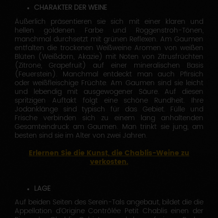
CHARAKTER DER WEINE
Äußerlich präsentieren sie sich mit einer klaren und
hellen goldenen Farbe und Roggenstroh-Tönen,
manchmal durchsetzt mit grünen Reflexen. Am Gaumen
entfalten die trockenen Weißweine Aromen von weißen
Blüten (Weißdorn, Akazie) mit Noten von Zitrusfrüchten
(Zitrone, Grapefruit) auf einer mineralischen Basis
(Feuerstein). Manchmal entdeckt man auch Pfirsich
oder weißfleischige Früchte. Am Gaumen sind sie leicht
und lebendig mit ausgewogener Säure. Auf diesen
spritzigen Auftakt folgt eine schöne Rundheit. Ihre
Jodanklänge sind typisch für das Gebiet. Fülle und
Frische verbinden sich zu einem lang anhaltenden
Gesamteindruck am Gaumen. Man trinkt sie jung, am
besten sind sie im Alter von zwei Jahren.
Erlernen Sie die Kunst, die Chablis-Weine zu
verkoste
n.
LAGE
Auf beiden Seiten des Serein-Tals angebaut, bildet die die
Appellation d’Origine Contrôlée Petit Chablis einen der