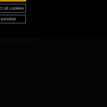
ten
t all cookies
rsonalize