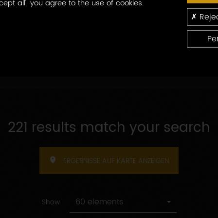
cept all', you agree to the use of cookies.
Nach
rten Appellationen
Nach Empfangskapazitä
Rejec
Empfangskapazitäten
Pe
221 results match your search
ERGEBNISSE AUF KARTE ANZEIGEN
60 elements
Show