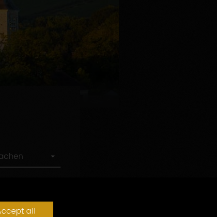
rachen
ccept all