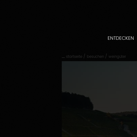
Direkt
zum
Inhalt
gehen
Direkt
zur
ENTDECKEN
Hauptnavigation
gehen
/
/
startseite
besuchen
weingüter