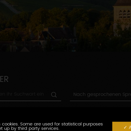
ER
Nach
Nach gesprochenen Sp
gesprochenen
Sprachen
Nach
Nach Städten
Städten
Nach
 cookies. Some are used for statistical purposes
Nach label
A
label
t up by third party services.