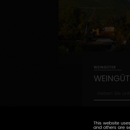
WEINGÜTER
WEINGÜT
Geben
Sie
unten
Nach
ihr
Nach Beruf
Beruf
Suchwort
ein
Umweltsiegel
This website uses
Umweltsiegel
and others are se