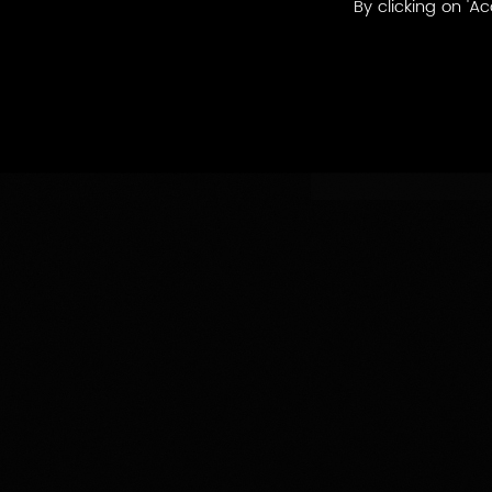
By clicking on 'Ac
Nach
Nach produzie
produzierten
Appellationen