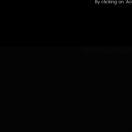
By clicking on 'Ac
Nach
Nach produzie
produzierten
Appellationen