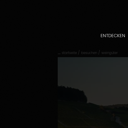
Direkt
zum
Inhalt
gehen
Direkt
zur
ENTDECKEN
Hauptnavigation
gehen
/
/
startseite
besuchen
weingüter