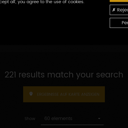
cept all', you agree to the use of cookies.
Nach
rten Appellationen
Nach Empfangskapazitä
Rejec
Empfangskapazitäten
Pe
221 results match your search
ERGEBNISSE AUF KARTE ANZEIGEN
60 elements
Show