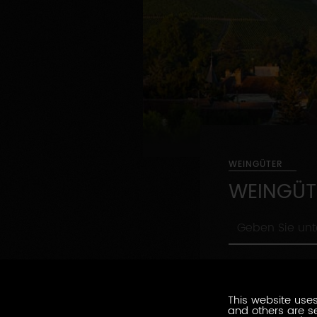
WEINGÜTER
WEINGÜT
Geben
Sie
unten
Nach
ihr
Nach Beruf
Beruf
Suchwort
ein
Umweltsiegel
This website uses
Umweltsiegel
and others are se