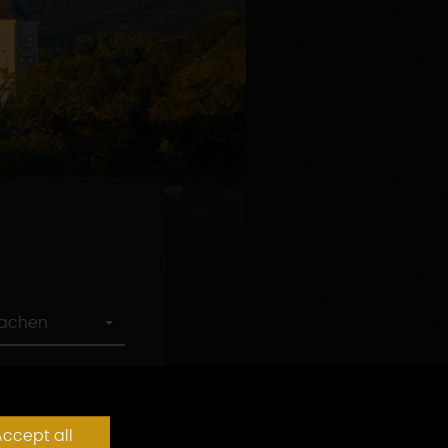
rachen
ccept all