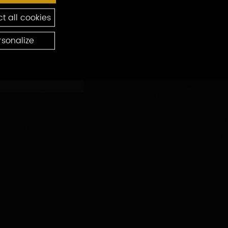
ten
t all cookies
rsonalize