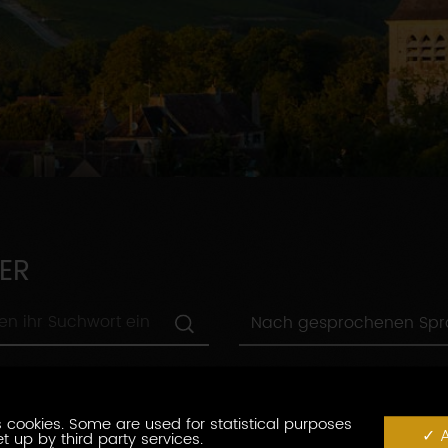
ER
Nach
Nach gesprochenen Sp
gesprochenen
Sprachen
Nach
Nach Städten
Städten
Nach
 cookies. Some are used for statistical purposes
Nach label
A
label
t up by third party services.