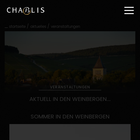
Direkt
zum
Inhalt
gehen
/
/
startseite
aktuelles
veranstaltungen
Direkt
zur
Hauptnavigation
gehen
VERANSTALTUNGEN
AKTUELL IN DEN WEINBERGEN...
SOMMER IN DEN WEINBERGEN